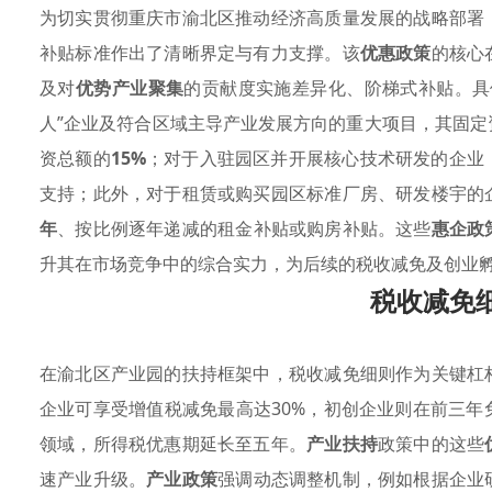
为切实贯彻重庆市渝北区推动经济高质量发展的战略部署
补贴标准作出了清晰界定与有力支撑。该
优惠政策
的核心
及对
优势产业聚集
的贡献度实施差异化、阶梯式补贴。具
人”企业及符合区域主导产业发展方向的重大项目，其固定
资总额的
15%
；对于入驻园区并开展核心技术研发的企业
支持；此外，对于租赁或购买园区标准厂房、研发楼宇的
年
、按比例逐年递减的租金补贴或购房补贴。这些
惠企政
升其在市场竞争中的综合实力，为后续的税收减免及创业
税收减免
在渝北区产业园的扶持框架中，税收减免细则作为关键杠
企业可享受增值税减免最高达30%，初创企业则在前三年
领域，所得税优惠期延长至五年。
产业扶持
政策中的这些
速产业升级。
产业政策
强调动态调整机制，例如根据企业