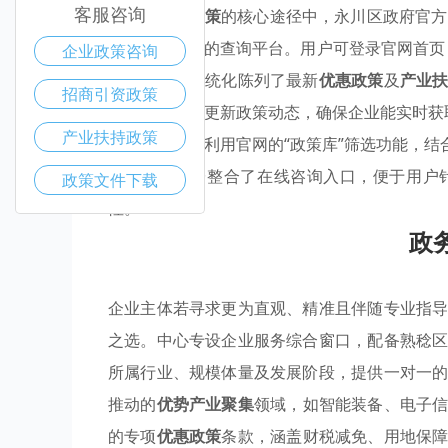
客服咨询
在探寻
产业政策
的核心途径中，永川区政府官方网站
供了高效透明的查询平台。用户可登录官网首页，
企业政策咨询
专版，其中系统化陈列了最新
优惠政策
及
产业
招商引资政策
员会
页面定期更新政策动态，确保企业能实时获
产业扶持政策
建议企业优先利用官网的“政策库”筛选功能，
此外，该平台整合了在线咨询入口，便于用户
政策文件下载
性。
政
企业主体若寻求更为直观、精准且伴随专业指
之选。中心专设企业服务综合窗口，配备熟稔
所属行业、规模体量及发展阶段，提供一对一
推动的
优势产业聚集
领域，如智能装备、电子
的专项
优惠政策
条款，涵盖财税减免、用地保