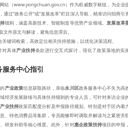
（www.yongchuan.gov.cn）作为权威数字枢纽，为企业
通过“政务公开”或“发展改革”栏目深入导航，精准访问招商引
扶持
细则，涵盖高新技术、智能制造等优势产业领域。
发展改革
取文件原文与解读，避免信息滞后。
结合关键词检索，高效定位相关扶持措施，以优化决策流程。
针对具体
产业扶持
条款进行交互式探讨，强化了政策落地的实
务服务中心指引
导的
产业政策
信息获取路径，亲临
永川区
政务服务中心不失为高
区域经济发展脉络与具体扶持细则的专业人员，可针对来访企业
的
产业扶持
政策匹配度分析及申报路径规划。特别是对于区内着
信息、特色消费品等集群，专员能够即时调取并解读与之紧密关
障、研发补助等核心维度。此外，针对
惠企政策扶持
项目的申报